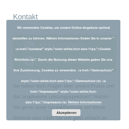
Kontakt
Wir verwenden Cookies, um unsere Online-Angebote optimal
darstellen zu können. Nähere Informationen finden Sie in unserer "
02242 / 2300

<a href="/cookies/" style="color:white;font-size:11px;">Cookie-
E-Mail schreiben
Richtlinie</a>". Durch die Nutzung dieser Website geben Sie uns

Ihre Zustimmung, Cookies zu verwenden. <a href="/datenschutz/"
style="color:white;font-size:11px;">Datenschutz</a> <a
Sie haben noch Fragen über unsere Praxis und
href="/impressum/" style="color:white;font-
das angebotene Leistungsspektrum? Nutzen
size:11px;">Impressum</a>
Weitere Informationen
Sie gerne unser Kontaktformular auf dieser
Akzeptieren
Website oder rufen Sie uns ganz einfach an.