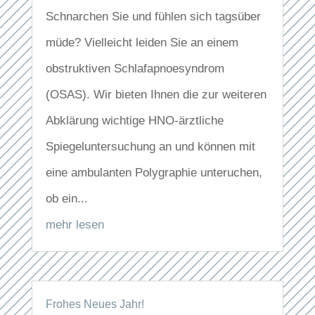
Schnarchen Sie und fühlen sich tagsüber
müde? Vielleicht leiden Sie an einem
obstruktiven Schlafapnoesyndrom
(OSAS). Wir bieten Ihnen die zur weiteren
Abklärung wichtige HNO-ärztliche
Spiegeluntersuchung an und können mit
eine ambulanten Polygraphie unteruchen,
ob ein...
mehr lesen
Frohes Neues Jahr!