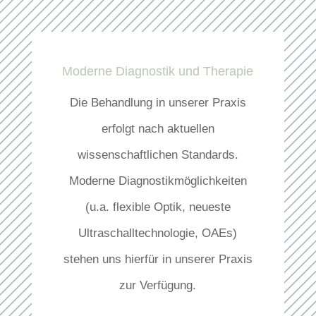
Moderne Diagnostik und Therapie
Die Behandlung in unserer Praxis
erfolgt nach aktuellen
wissenschaftlichen Standards.
Moderne Diagnostikmöglichkeiten
(u.a. flexible Optik, neueste
Ultraschalltechnologie, OAEs)
stehen uns hierfür in unserer Praxis
zur Verfügung.