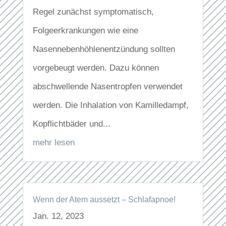
Regel zunächst symptomatisch,
Folgeerkrankungen wie eine
Nasennebenhöhlenentzündung sollten
vorgebeugt werden. Dazu können
abschwellende Nasentropfen verwendet
werden. Die Inhalation von Kamilledampf,
Kopflichtbäder und...
mehr lesen
Wenn der Atem aussetzt – Schlafapnoe!
Jan. 12, 2023