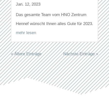
Jan. 12, 2023
Das gesamte Team vom HNO Zentrum
Hennef wünscht Ihnen alles Gute für 2023.
mehr lesen
« Ältere Einträge
Nächste Einträge »